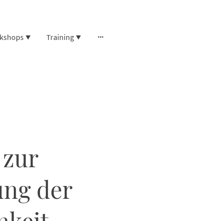
kshops
Training
 zur
ung der
hkeit