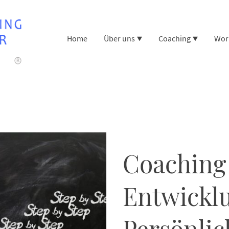
Home
Über uns
Coaching
Wor
Coaching
Entwickl
Persönlic