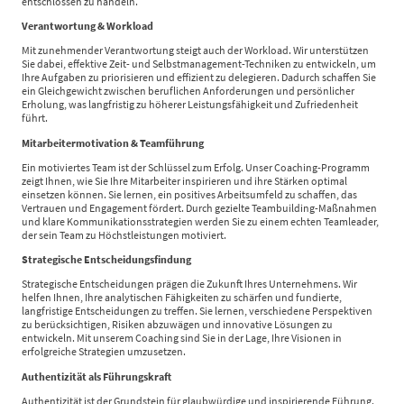
entschlossen zu handeln.
Verantwortung & Workload
Mit zunehmender Verantwortung steigt auch der Workload. Wir unterstützen
Sie dabei, effektive Zeit- und Selbstmanagement-Techniken zu entwickeln, um
Ihre Aufgaben zu priorisieren und effizient zu delegieren. Dadurch schaffen Sie
ein Gleichgewicht zwischen beruflichen Anforderungen und persönlicher
Erholung, was langfristig zu höherer Leistungsfähigkeit und Zufriedenheit
führt.
Mitarbeitermotivation & Teamführung
Ein motiviertes Team ist der Schlüssel zum Erfolg. Unser Coaching-Programm
zeigt Ihnen, wie Sie Ihre Mitarbeiter inspirieren und ihre Stärken optimal
einsetzen können. Sie lernen, ein positives Arbeitsumfeld zu schaffen, das
Vertrauen und Engagement fördert. Durch gezielte Teambuilding-Maßnahmen
und klare Kommunikationsstrategien werden Sie zu einem echten Teamleader,
der sein Team zu Höchstleistungen motiviert.
Strategische Entscheidungsfindung
Strategische Entscheidungen prägen die Zukunft Ihres Unternehmens. Wir
helfen Ihnen, Ihre analytischen Fähigkeiten zu schärfen und fundierte,
langfristige Entscheidungen zu treffen. Sie lernen, verschiedene Perspektiven
zu berücksichtigen, Risiken abzuwägen und innovative Lösungen zu
entwickeln. Mit unserem Coaching sind Sie in der Lage, Ihre Visionen in
erfolgreiche Strategien umzusetzen.
Authentizität als Führungskraft
Authentizität ist der Grundstein für glaubwürdige und inspirierende Führung.