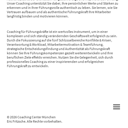
Unser Coaching unterstützt Sie dabei, Ihre persönlichen Werte und Stärken zu
erkennen und in Ihrer Führungsrolle authentisch zu leben. Sie lernen, wie Sie
Vertrauen aufbauen und als authentische Führungskraft Ihre Mitarbeiter
langfristig binden und motivieren können.
Coaching für Führungskräfte ist ein wertvolles Instrument, um in einer
komplexen und sich ständig verändernden Geschäftswelt erfolgreich zu sein.
Durch die Fokussierung auf die fünf Schlüsselbereiche Konflikte & Krisen,
Verantwortung & Workload, Mitarbeitermotivation & Teamführung,
strategische Entscheidungsfindung und Authentizität als Führungskraft
können Sie Ihre Führungskompetenzen gezielt weiterentwickeln und Ihre
beruflichen Ziele effektiv erreichen. Nutzen Sie die Gelegenheit, sich durch
professionelles Coaching zu einer inspirierenden und erfolgreichen
Führungskraft zu entwickeln.
© 2026 Coaching Center München
Eric Fritzsche. Alle Rechte vorbehalten.