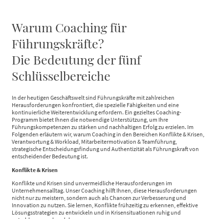
Warum Coaching für
Führungskräfte?
Die Bedeutung der fünf
Schlüsselbereiche
In der heutigen Geschäftswelt sind Führungskräfte mit zahlreichen
Herausforderungen konfrontiert, die spezielle Fähigkeiten und eine
kontinuierliche Weiterentwicklung erfordern. Ein gezieltes Coaching-
Programm bietet Ihnen die notwendige Unterstützung, um Ihre
Führungskompetenzen zu stärken und nachhaltigen Erfolg zu erzielen. Im
Folgenden erläutern wir, warum Coaching in den Bereichen Konflikte & Krisen,
Verantwortung & Workload, Mitarbeitermotivation & Teamführung,
strategische Entscheidungsfindung und Authentizität als Führungskraft von
entscheidender Bedeutung ist.
Konflikte & Krisen
Konflikte und Krisen sind unvermeidliche Herausforderungen im
Unternehmensalltag. Unser Coaching hilft Ihnen, diese Herausforderungen
nicht nur zu meistern, sondern auch als Chancen zur Verbesserung und
Innovation zu nutzen. Sie lernen, Konflikte frühzeitig zu erkennen, effektive
Lösungsstrategien zu entwickeln und in Krisensituationen ruhig und